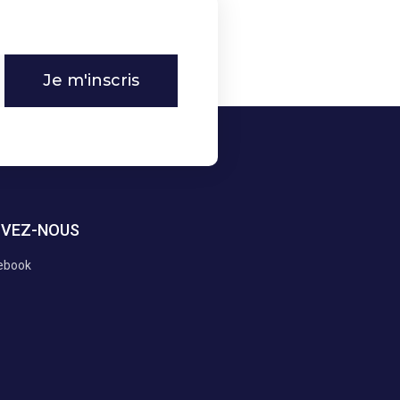
Je m'inscris
IVEZ-NOUS
ebook