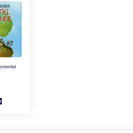
potentiel
r