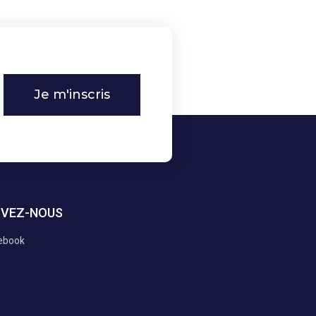
Je m'inscris
IVEZ-NOUS
ebook