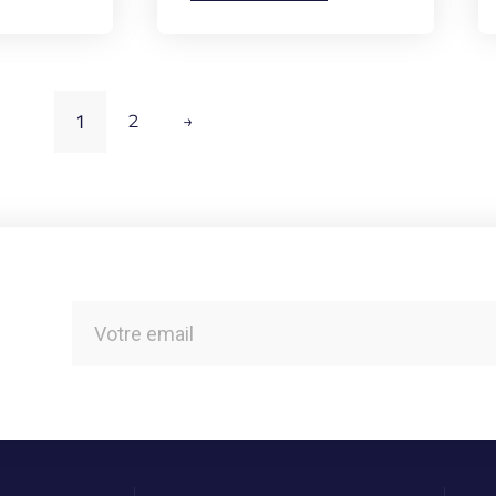
1
2
→