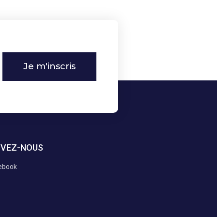
Je m'inscris
IVEZ-NOUS
ebook