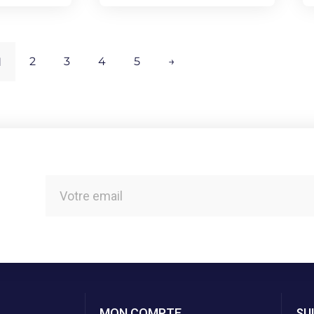
1
2
3
4
5
→
MON COMPTE
SU