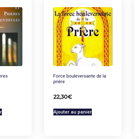
ères
Force bouleversante de la
prière
22,30
€
r
Ajouter au panier