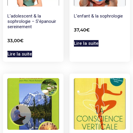
L’adolescent & la
L’enfant & la sophrologie
sophrologie – S’épanouir
sereinement
37,40
€
33,00
€
Lire la suite
Lire la suite