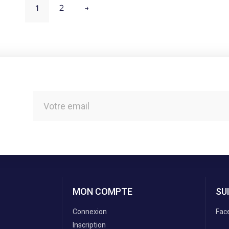
1
2
→
MON COMPTE
SU
Connexion
Fac
Inscription