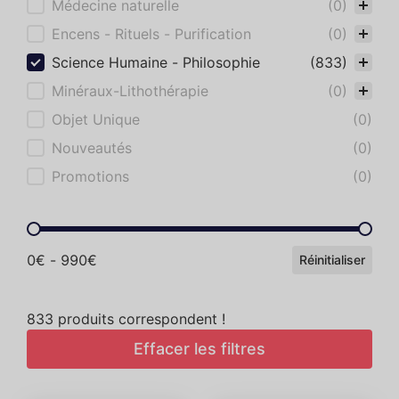
Médecine naturelle
(0)
Encens - Rituels - Purification
(0)
Science Humaine - Philosophie
(833)
Minéraux-Lithothérapie
(0)
Objet Unique
(0)
Nouveautés
(0)
Promotions
(0)
Gamme de prix
0€ - 990€
Réinitialiser
833 produits correspondent !
Reset
Effacer les filtres