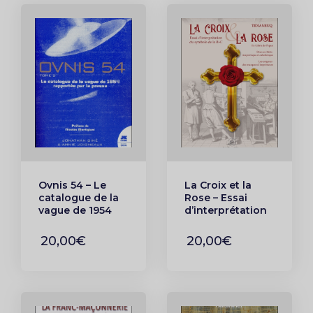
Ovnis 54 – Le
La Croix et la
catalogue de la
Rose – Essai
vague de 1954
d’interprétation
rapportée par la
du symbole de la
presse Tome 2
Rose-Croix
20,00€
20,00€