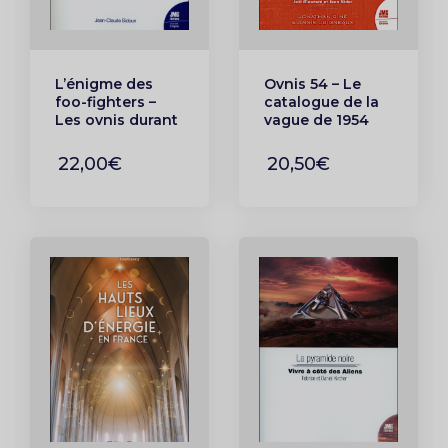
L’énigme des
Ovnis 54 – Le
foo-fighters –
catalogue de la
Les ovnis durant
vague de 1954
la Seconde
rapportée par la
Guerre mondiale
presse Tome 1
22,00€
20,50€