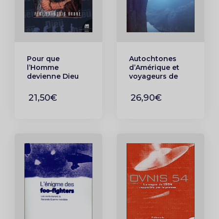
Pour que
Autochtones
l’Homme
d’Amérique et
devienne Dieu
voyageurs de
Tome 1
l’espace –
Rencontres avec
21,50€
26,90€
les hommes
bleus, les
reptiliens et
autres peuples
des étoiles