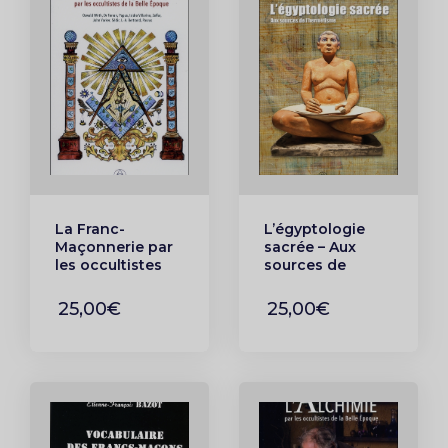
La Franc-
L’égyptologie
Maçonnerie par
sacrée – Aux
les occultistes
sources de
de la Belle
l’hermétisme
Epoque
25,00€
25,00€