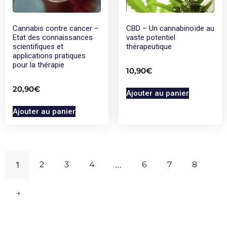
Cannabis contre cancer –
CBD – Un cannabinoïde au
Etat des connaissances
vaste potentiel
scientifiques et
thérapeutique
applications pratiques
pour la thérapie
10,90
€
20,90
€
Ajouter au panier
Ajouter au panier
1
2
3
4
…
6
7
8
→