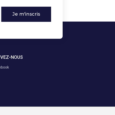
Je m'inscris
IVEZ-NOUS
ebook