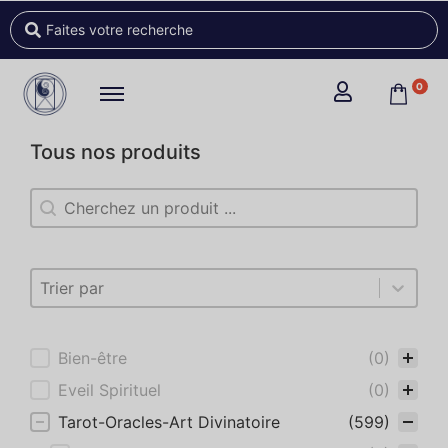
0
Tous nos produits
Tous nos produits
Tous nos produits
Trier le contenu
Trier par
select content
Catégories produits
Bien-être
(0)
Eveil Spirituel
(0)
Tarot-Oracles-Art Divinatoire
(599)