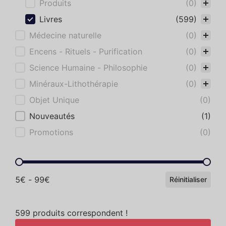
Produits
(0)
Livres
(599)
Médecine naturelle
(0)
Encens - Rituels - Purification
(0)
Science Humaine - Philosophie
(0)
Minéraux-Lithothérapie
(0)
Objet Unique
(0)
Nouveautés
(1)
Promotions
(0)
Gamme de prix
5€ - 99€
Réinitialiser
599 produits correspondent !
Reset