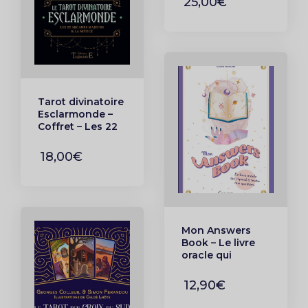
25,00€
âme
Tarot divinatoire
Esclarmonde –
Coffret – Les 22
arcanes majeurs
et la notice
18,00€
Mon Answers
Book – Le livre
oracle qui
répond à toutes
mes questions
12,90€