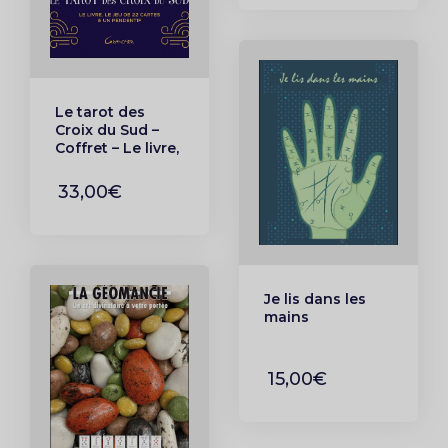
Le tarot des
Croix du Sud –
Coffret – Le livre,
le jeu de 22
cartes & un
33,00€
pendentif
Je lis dans les
mains
15,00€