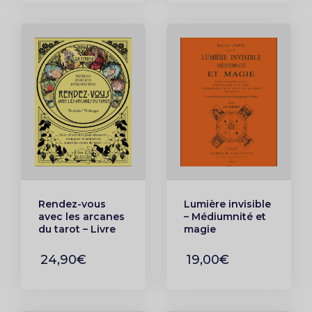
Rendez-vous
Lumière invisible
avec les arcanes
– Médiumnité et
du tarot – Livre
magie
d’exercices pour
découvrir,
24,90€
19,00€
s’emparer et
mémoriser
toutes les cartes
du tarot !