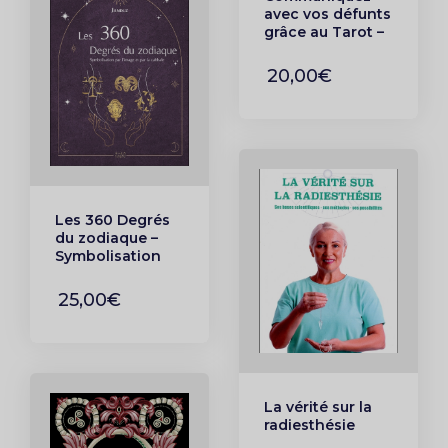
avec vos défunts
grâce au Tarot –
Divination &
conseils
20,00€
Les 360 Degrés
du zodiaque –
Symbolisation
par l’image et
par la cabbale
25,00€
La vérité sur la
radiesthésie