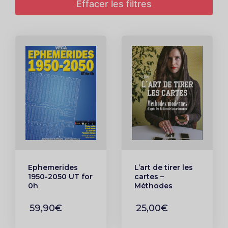
Effacer les filtres
Ephemerides
L’art de tirer les
1950-2050 UT for
cartes –
0h
Méthodes
Internationnal
modernes
Fracais Anglais
d’après les
59,90€
25,00€
Maîtres de la
Cartomancie