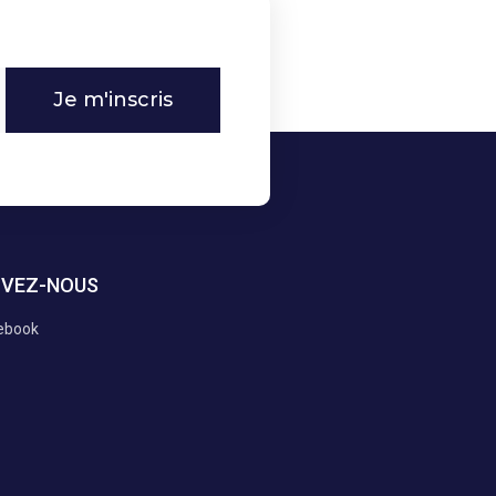
Je m'inscris
IVEZ-NOUS
ebook