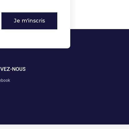
Je m'inscris
IVEZ-NOUS
ebook