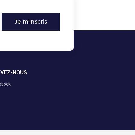
Je m'inscris
IVEZ-NOUS
ebook