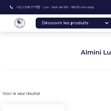
+32 2 538 17 17
Lun - Sam de 10h - 18h30 non stop
Découvrir les produits
Almini Lu
Voici le seul résultat