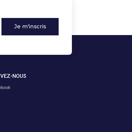
Je m'inscris
IVEZ-NOUS
ebook