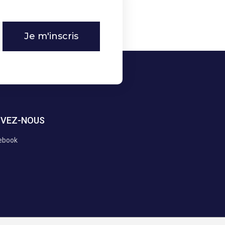
Je m'inscris
IVEZ-NOUS
ebook