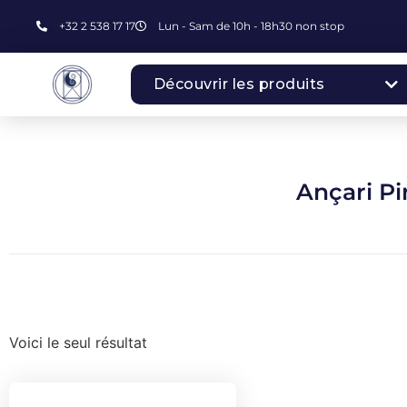
+32 2 538 17 17
Lun - Sam de 10h - 18h30 non stop
Découvrir les produits
Ançari Pi
Voici le seul résultat