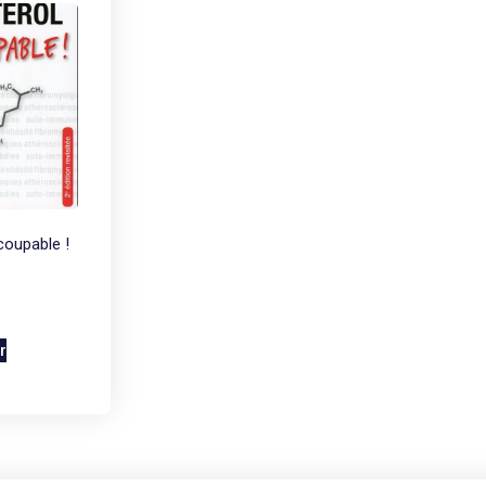
coupable !
r