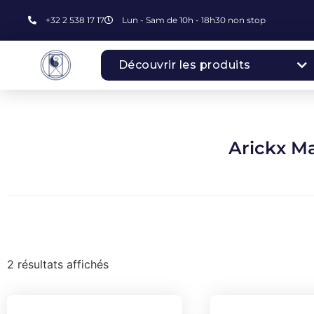
+32 2 538 17 17
Lun - Sam de 10h - 18h30 non stop
Découvrir les produits
Arickx M
2 résultats affichés