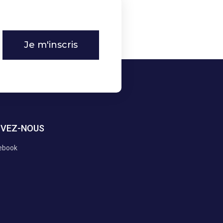
Je m'inscris
IVEZ-NOUS
ebook