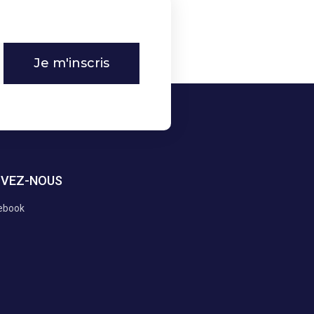
Je m'inscris
IVEZ-NOUS
ebook