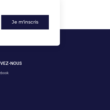
Je m'inscris
IVEZ-NOUS
ebook