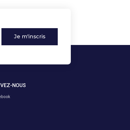
Je m'inscris
IVEZ-NOUS
ebook