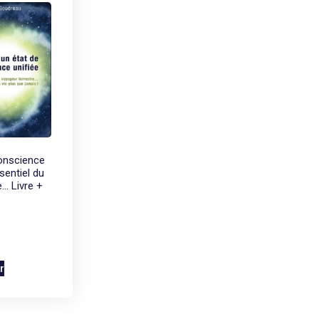
conscience
sentiel du
e… Livre +
r