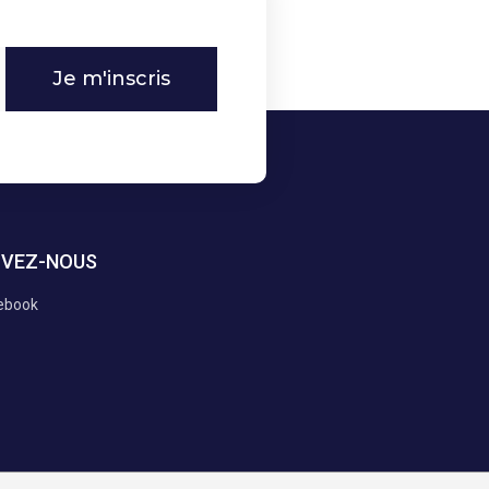
Je m'inscris
IVEZ-NOUS
ebook