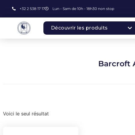
+32 2 538 17 17
Lun - Sam de 10h - 18h30 non stop
Découvrir les produits
Barcroft 
Voici le seul résultat