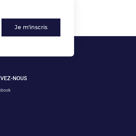
Je m'inscris
IVEZ-NOUS
ebook