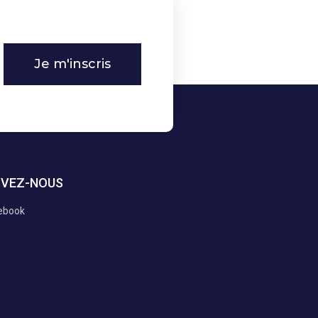
Je m'inscris
IVEZ-NOUS
ebook