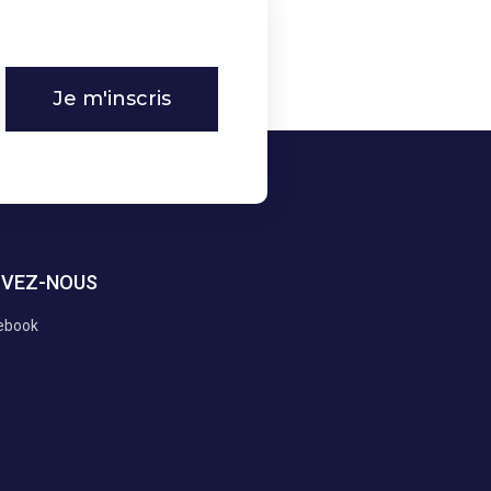
Je m'inscris
IVEZ-NOUS
ebook