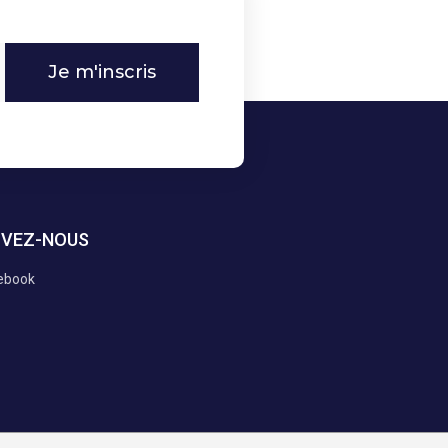
Je m'inscris
IVEZ-NOUS
ebook