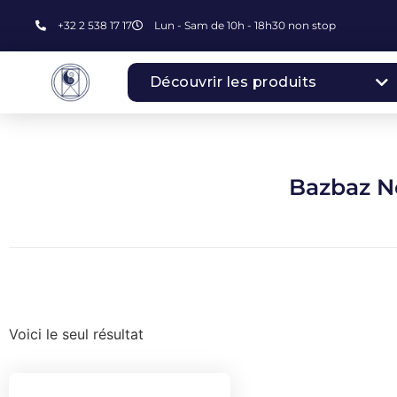
+32 2 538 17 17
Lun - Sam de 10h - 18h30 non stop
Découvrir les produits
Bazbaz N
Voici le seul résultat