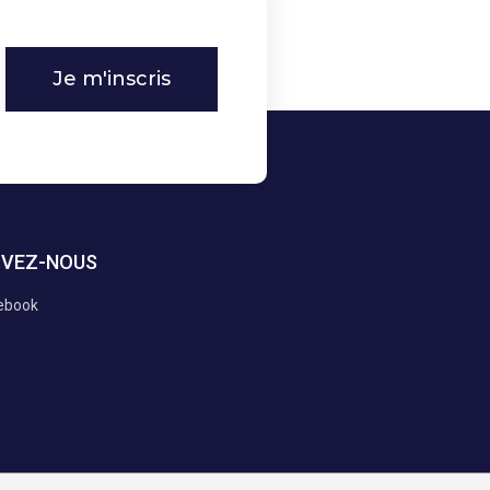
Je m'inscris
IVEZ-NOUS
ebook