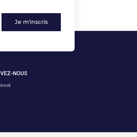
Je m'inscris
IVEZ-NOUS
ebook