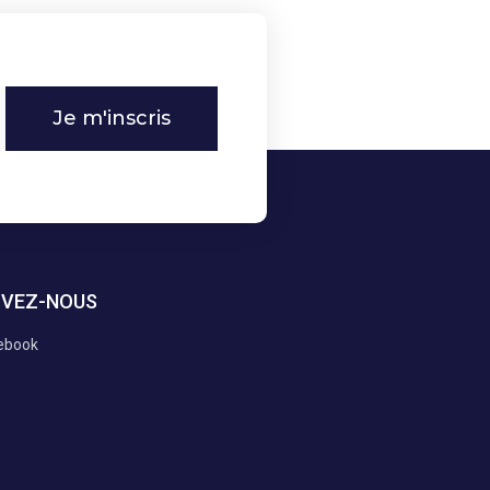
Je m'inscris
IVEZ-NOUS
ebook