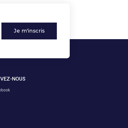
Je m'inscris
IVEZ-NOUS
ebook