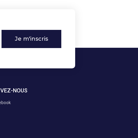
Je m'inscris
IVEZ-NOUS
ebook