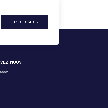
Je m'inscris
IVEZ-NOUS
ebook