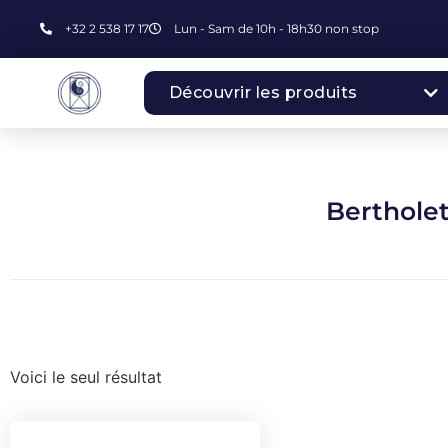
+32 2 538 17 17
Lun - Sam de 10h - 18h30 non stop
Découvrir les produits
Berthole
Voici le seul résultat