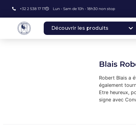
+32 2 538 17 17
Lun - Sam de 10h - 18h30 non stop
Découvrir les produits
Blais Rob
Robert Blais a 
également tourné
Etre heureux, po
signe avec Conv