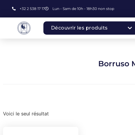
+32 2 538 17 17
Lun - Sam de 10h - 18h30 non stop
Découvrir les produits
Borruso 
Voici le seul résultat