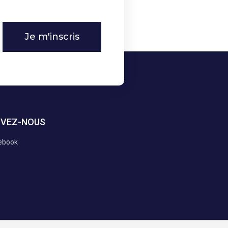
Je m'inscris
IVEZ-NOUS
ebook