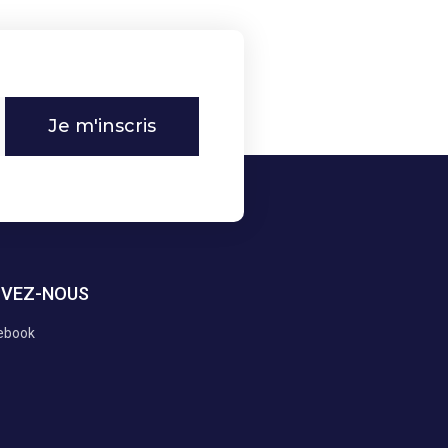
Je m'inscris
IVEZ-NOUS
ebook