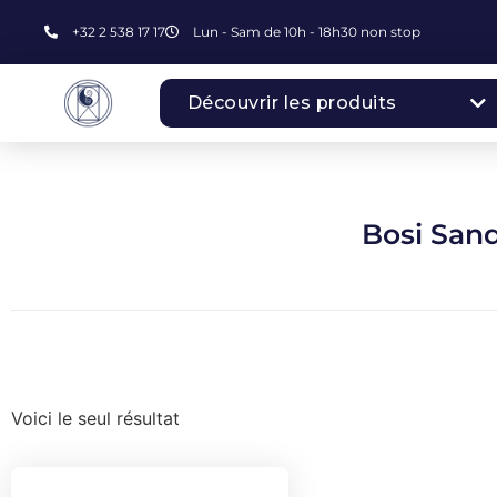
+32 2 538 17 17
Lun - Sam de 10h - 18h30 non stop
Découvrir les produits
Bosi San
Voici le seul résultat