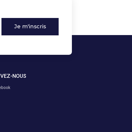
Je m'inscris
IVEZ-NOUS
ebook