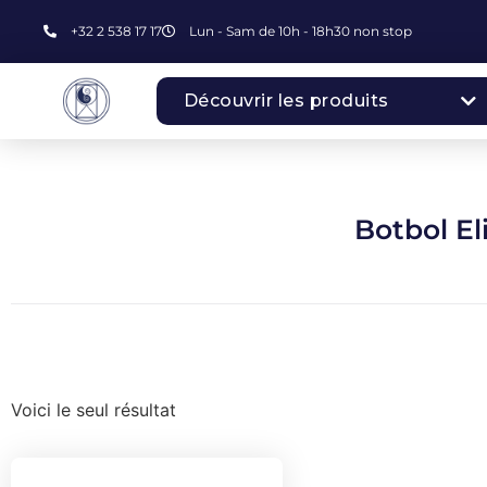
+32 2 538 17 17
Lun - Sam de 10h - 18h30 non stop
Découvrir les produits
Botbol El
Voici le seul résultat