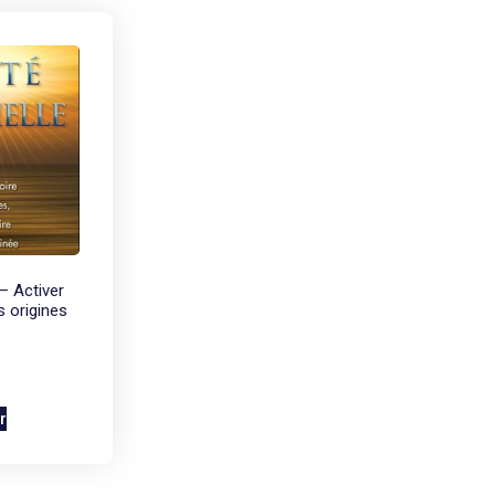
 – Activer
 origines
r