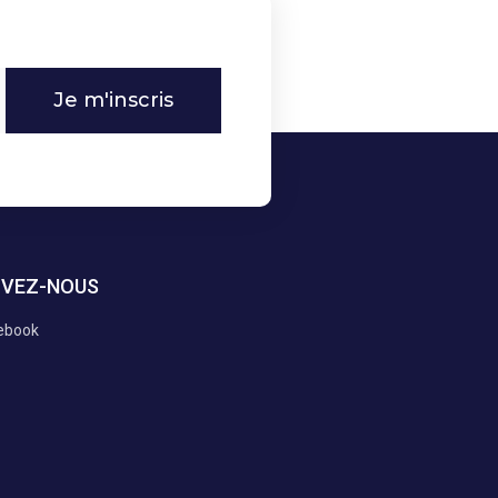
Je m'inscris
IVEZ-NOUS
ebook