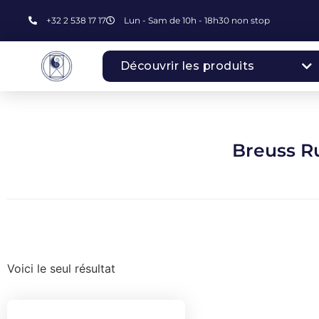
+32 2 538 17 17
Lun - Sam de 10h - 18h30 non stop
Découvrir les produits
Breuss R
Voici le seul résultat