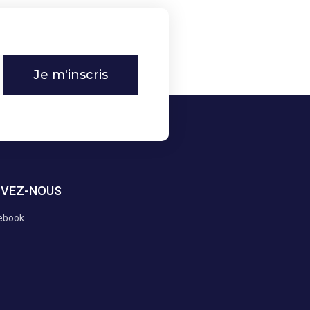
Je m'inscris
IVEZ-NOUS
ebook