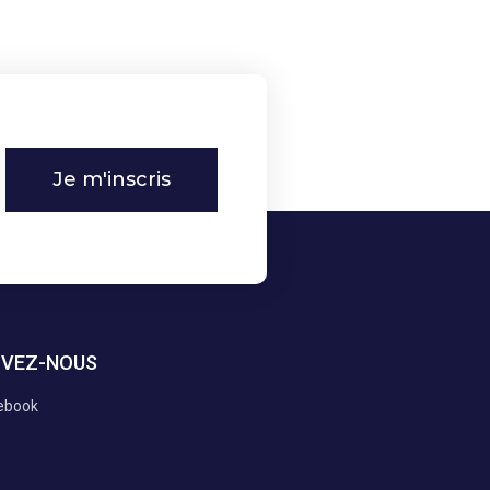
Je m'inscris
IVEZ-NOUS
ebook