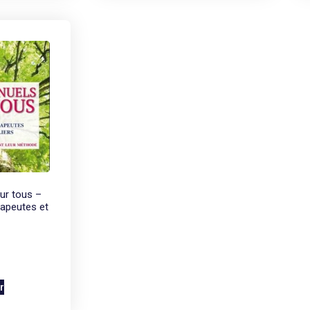
ur tous –
rapeutes et
r