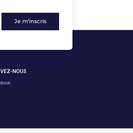
Je m'inscris
IVEZ-NOUS
ebook