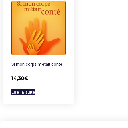
Si mon corps m’était conté
14,30
€
Lire la suite