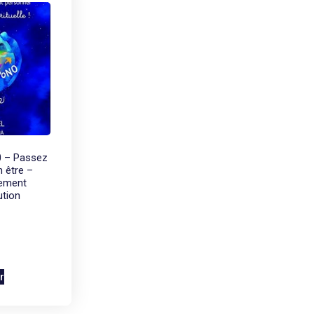
0 – Passez
n être –
pement
ution
r