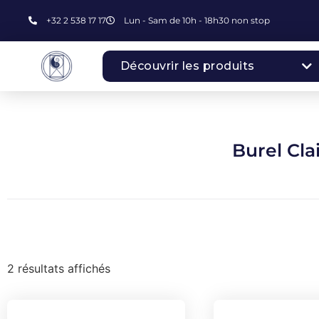
+32 2 538 17 17
Lun - Sam de 10h - 18h30 non stop
Découvrir les produits
Burel Cla
2 résultats affichés