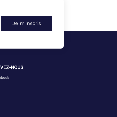
Je m'inscris
IVEZ-NOUS
ebook