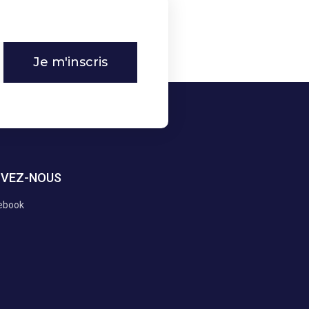
Je m'inscris
IVEZ-NOUS
ebook