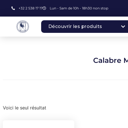
+32 2 538 17 17
Lun - Sam de 10h - 18h30 non stop
Découvrir les produits
Calabre M
Voici le seul résultat