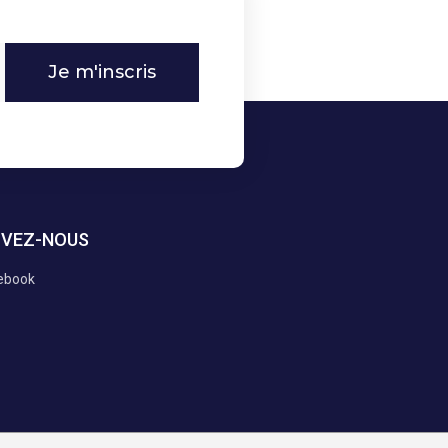
Je m'inscris
IVEZ-NOUS
ebook