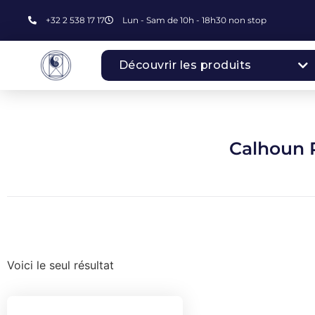
+32 2 538 17 17
Lun - Sam de 10h - 18h30 non stop
Découvrir les produits
Calhoun 
Voici le seul résultat