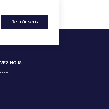
Je m'inscris
IVEZ-NOUS
ebook