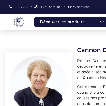
+32 2 538 17 17
Lun - Sam de 10h - 18h30 non stop
Découvrir les produits
Cannon D
Dolores Cannon p
découverte et la
et spécialisée 
ou Quantum Hea
Cette femme d’u
quand elle a co
causes des probl
dans de nombreu