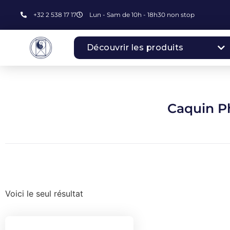
+32 2 538 17 17
Lun - Sam de 10h - 18h30 non stop
Découvrir les produits
Caquin P
Voici le seul résultat