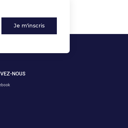
Je m'inscris
IVEZ-NOUS
ebook