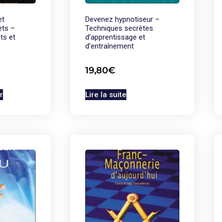
et
Devenez hypnotiseur –
ets –
Techniques secrètes
ts et
d’apprentissage et
d’entraînement
19,80
€
r
Lire la suite