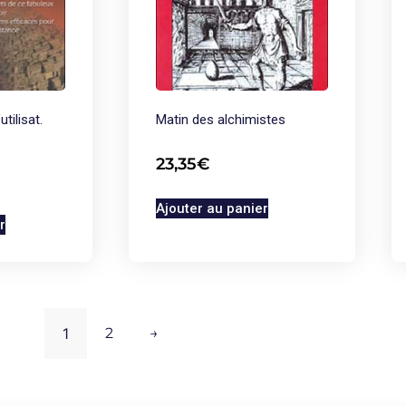
tilisat.
Matin des alchimistes
23,35
€
Ajouter au panier
r
1
2
→