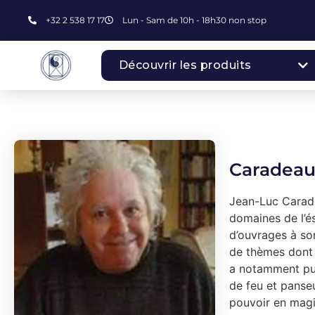
+32 2 538 17 17
Lun - Sam de 10h - 18h30 non stop
Découvrir les produits
Caradeau
Jean-Luc Carade
domaines de l’é
d’ouvrages à son
de thèmes dont l
a notamment pub
de feu et panse
pouvoir en magi