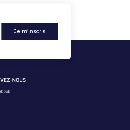
Je m'inscris
IVEZ-NOUS
ebook