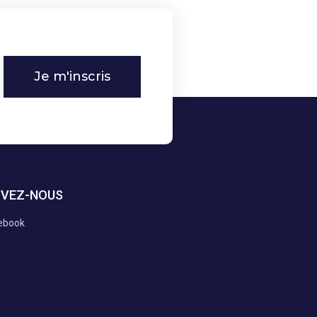
Je m'inscris
IVEZ-NOUS
ebook